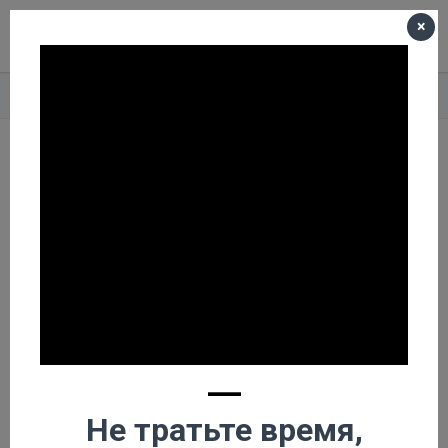
×
Меню
Корзина пуста
Главная
О компании
Новости
Буровая машина
Буровая машина
—
Не тратьте время,