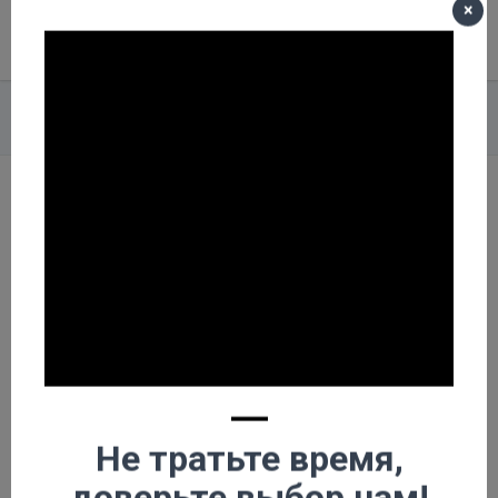
×
Меню
Корзина пуста
Главная
О компании
Новости
График работы в праздничные дни 2022 года!
График работы в
праздничные дни
2022 года!
—
Не тратьте время,