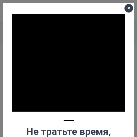
×
Меню
Корзина пуста
Главная
О компании
Новости
Купить дровокол от производителя
Купить дровокол от
производителя
—
Не тратьте время,