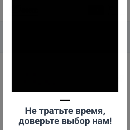
×
Меню
Корзина пуста
Главная
Каталог
Буровой инструмент и Запчасти к МГБУ
Шарошечное бурение
Пикобуры, долота лопастные
Долото 4-х лопастное 273
—
Не тратьте время,