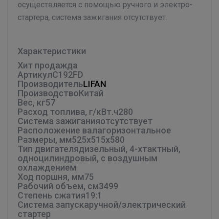
осуществляется с помощью ручного и электро-
стартера, система зажигания отсутствует.
Характеристики
Хит продаж
да
Артикул
C192FD
Производитель
LIFAN
Производство
Китай
Вес, кг
57
Расход топлива, г/кВт.ч
280
Система зажигания
отсутствует
Расположение вала
горизонтальное
Размеры, мм
525х515х580
Тип двигателя
дизельный, 4-хтактный,
одноцилиндровый, с воздушным
охлаждением
Ход поршня, мм
75
Рабочий объем, см3
499
Степень сжатия
19:1
Система запуска
ручной/электрический
стартер