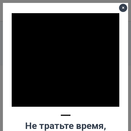
×
Меню
Корзина пуста
Главная
Каталог
Буровой инструмент и Запчасти к МГБУ
Двигатели LIFAN. Запчасти к двигателю LIFAN
ДВИГАТЕЛИ БЕНЗИНОВЫЕ, ДИЗЕЛЬНЫЕ LIFAN С РУЧНЫМ И
ЭЛЕКТРО- ЗАПУСКОМ (ГОРИЗОНТАЛЬНЫЙ ВАЛ)
Двигатель дизельный LIFAN C192FD 6A (15 л.с.)
—
Не тратьте время,