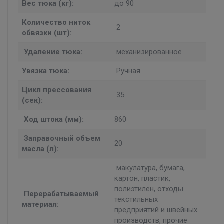
Вес тюка (кг):
до 90
Количество ниток
2
обвязки (шт):
Удаление тюка:
механизированное
Увязка тюка:
Ручная
Цикл прессования
3
5
(сек):
Ход штока (мм):
860
Заправочный объем
20
масла (л):
макулатура, бумага,
картон, пластик,
полиэтилен, отходы
Перерабатываемый
текстильных
материал:
предприятий и швейных
производств, прочие