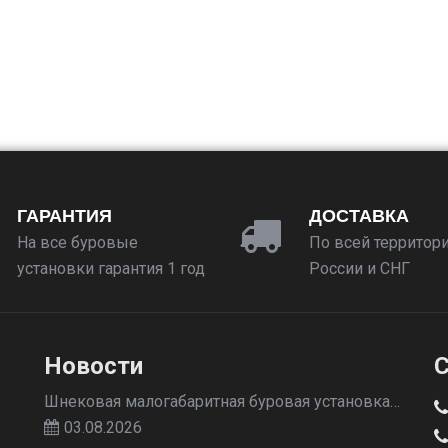
ГАРАНТИЯ
ДОСТАВКА
На все буровые
По всей территор
установки гарантия 1 год
России и СНГ
Новости
С
Шнековая малогабаритная буровая установка…
03.08.2026