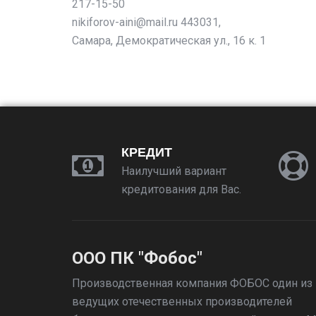
217-15-50
nikiforov-aini@mail.ru 443031,
Самара, Демократическая ул., 16 к. 1
КРЕДИТ
Наилучший вариант
кредитования для Вас.
ООО ПК "Фобос"
Производственная компания ФОБОС один из
ведущих отечественных производителей