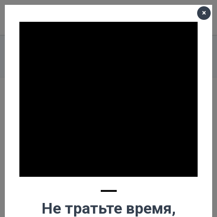
×
Меню
Корзина пуста
Главная
О компании
Новости
Обзор: Буровая установка для бурения скважин на воду TS-15
(ТС-15)
Обзор: Буровая
установка для
бурения скважин на
воду TS-15 (ТС-15)
—
Не тратьте время,