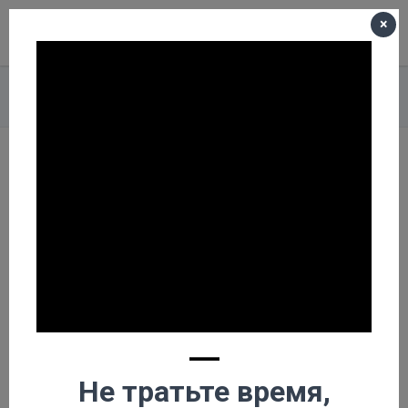
×
Меню
Корзина пуста
Главная
О компании
Новости
Светлое НАСТОЯЩЕЕ 2018 от компании ФОБОС!
Светлое НАСТОЯЩЕЕ
2018 от компании
ФОБОС!
—
Не тратьте время,