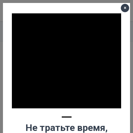
×
Меню
Корзина пуста
Главная
О компании
Новости
Итальянские буровые станки alfredo beretta
Итальянские буровые
станки alfredo beretta
—
Не тратьте время,