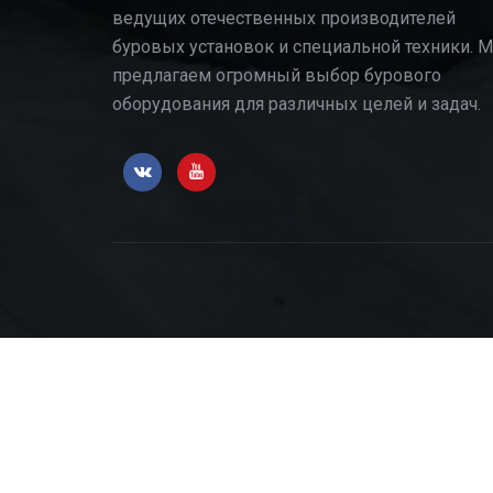
ведущих отечественных производителей
буровых установок и специальной техники. 
предлагаем огромный выбор бурового
оборудования для различных целей и задач.