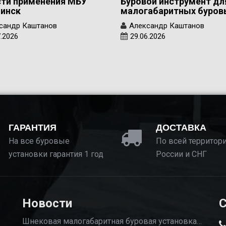
ти применения МБУ
Буровой инструмент дл
инск
малогабаритных буро
сандр Каштанов
Александр Каштанов
7.2026
29.06.2026
ГАРАНТИЯ
ДОСТАВКА
На все буровые
По всей территор
установки гарантия 1 год
России и СНГ
Новости
С
Шнековая малогабаритная буровая установка…