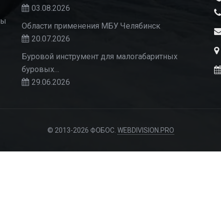
03.08.2026
Мы
Области применения МБУ Челябинск
20.07.2026
Буровой инструмент для малогабаритных
буровых…
29.06.2026
© 2013-2026 ФОБОС.
WEBDIVISION.PRO