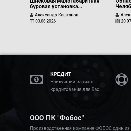
Шнековая малогабаритная
Облас
буровая установка…
Челяб
Александр Каштанов
Алек
03.08.2026
20.0
КРЕДИТ
Наилучший вариант
кредитования для Вас.
ООО ПК "Фобос"
Производственная компания ФОБОС один из