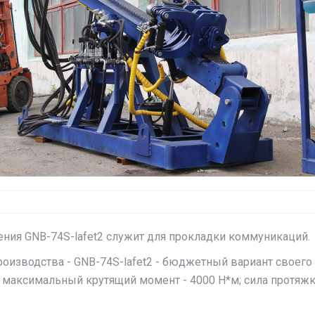
ения GNB-74S-lafet2 служит для прокладки коммуникаций.
роизводства - GNB-74S-lafet2 - бюджетный вариант своег
: максимальный крутящий момент - 4000 Н*м; сила протяжки