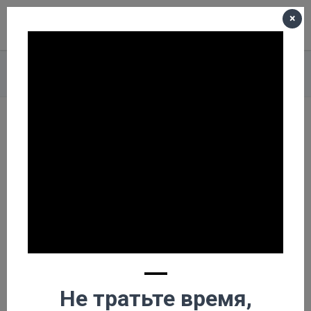
×
Меню
Корзина пуста
Главная
О компании
Новости
ЗАО ФОБОС Завод Бурового Оборудования" Челябинск
ЗАО ФОБОС Завод
Бурового
Оборудования"
Челябинск
—
Не тратьте время,