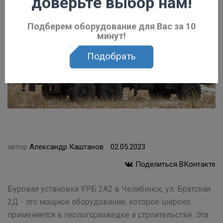
доверьте выбор нам!
Подберем оборудование для Вас за 10
минут!
Подобрать
автор
Александр Каштанов
02.05.2023
Поделиться ВКонтакте
Буровая установка УРБ 2А2 в Челябинск, ул. Братская
2Д - это мощное оборудование, которое широко
применяется в геологоразведке и строительстве. Эта