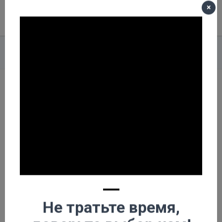
×
Меню
Корзина пуста
Главная
О компании
Новости
Купить буровую установку урб 2а2 с завода Челябинск
Купить буровую
установку урб 2а2 с
завода Челябинск
—
Не тратьте время,