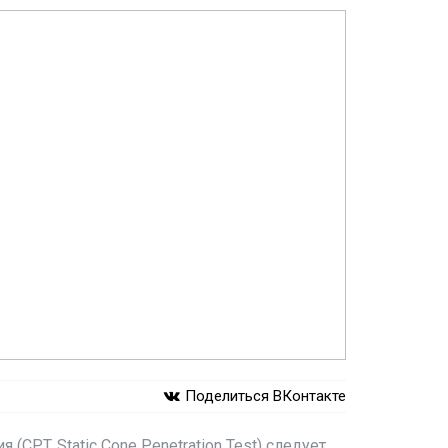
Поделиться ВКонтакте
PT, Static Cone Penetration Test) следует