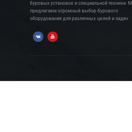
буровых установок и специальной техники. 
предлагаем огромный выбор бурового
оборудования для различных целей и задач.