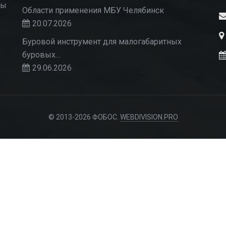
Мы
Области применения МБУ Челябинск
20.07.2026
Буровой инструмент для малогабаритных
буровых…
29.06.2026
© 2013-2026 ФОБОС.
WEBDIVISION.PRO