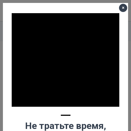
×
Меню
Корзина пуста
Главная
О компании
Новости
Электрический дровокол champion lsh5001h цена
Электрический
дровокол champion
lsh5001h цена
—
Не тратьте время,