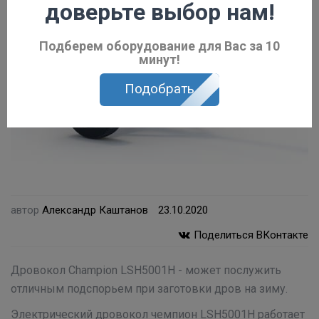
доверьте выбор нам!
Подберем оборудование для Вас за 10
минут!
Подобрать
автор
Александр Каштанов
23.10.2020
Поделиться ВКонтакте
Дровокол Champion LSH5001H - может послужить
отличным подспорьем при заготовки дров на зиму.
Электрический дровокол чемпион LSH5001H работает