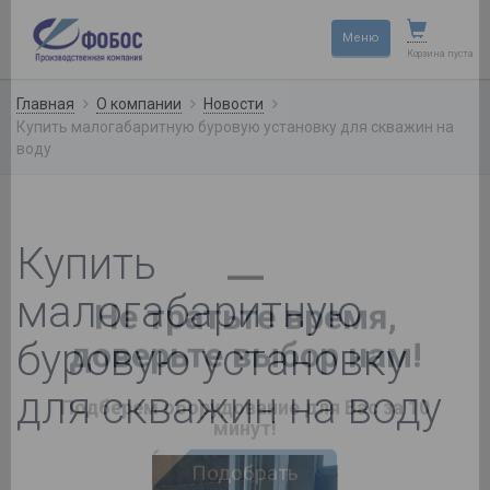
×
Меню
Корзина пуста
Главная
О компании
Новости
Купить малогабаритную буровую установку для скважин на
воду
Купить
малогабаритную
буровую установку
для скважин на воду
—
Не тратьте время,